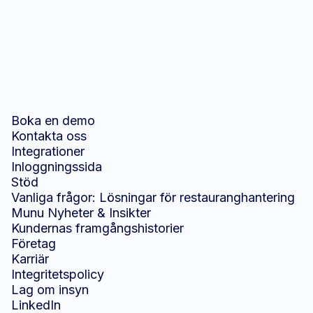
Prenumerera på vårt nyhetsbrev
E-post
(Obligatorisk)
Samtycke
(Obligatoriskt)
Genom att registrera dig godkänner du våra
villkor
och bestämmelser.
Boka en demo
Kontakta oss
Integrationer
Inloggningssida
Stöd
Vanliga frågor: Lösningar för restauranghantering
Munu Nyheter & Insikter
Kundernas framgångshistorier
Företag
Karriär
Integritetspolicy
Lag om insyn
LinkedIn