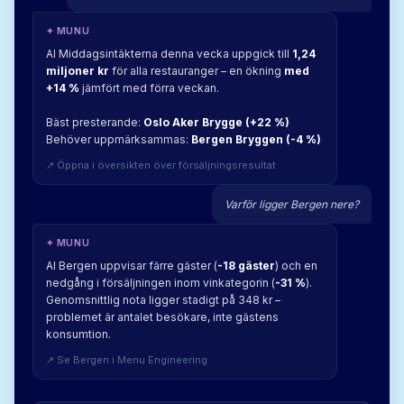
✦ MUNU
AI Middagsintäkterna denna vecka uppgick till
1,24
miljoner kr
för alla restauranger – en ökning
med
+14 %
jämfört med förra veckan.
Bäst presterande:
Oslo Aker Brygge (+22 %)
Behöver uppmärksammas:
Bergen Bryggen (-4 %)
↗ Öppna i översikten över försäljningsresultat
Varför ligger Bergen nere?
✦ MUNU
AI Bergen uppvisar färre gäster (
-18 gäster
) och en
nedgång i försäljningen inom vinkategorin (
-31 %
).
Genomsnittlig nota ligger stadigt på 348 kr –
problemet är antalet besökare, inte gästens
konsumtion.
↗ Se Bergen i Menu Engineering