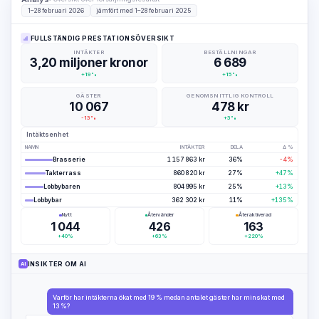
1–28 februari 2026
jämfört med 1–28 februari 2025
FULLSTÄNDIG PRESTATIONSÖVERSIKT
INTÄKTER
BESTÄLLNINGAR
3,20 miljoner kronor
6 689
+19%
+15%
GÄSTER
GENOMSNITTLIG KONTROLL
10 067
478 kr
-13%
+3%
Intäktsenhet
NAMN
INTÄKTER
DELA
Δ %
Brasserie
1 157 863 kr
36%
-4%
Takterrass
860 820 kr
27%
+47%
Lobbybaren
804 995 kr
25%
+13%
Lobbybar
362 302 kr
11%
+135%
Nytt
Återvänder
Återaktiverad
1 044
426
163
+40%
+63%
+220%
INSIKTER OM AI
AI
Varför har intäkterna ökat med 19 % medan antalet gäster har minskat med
13 %?