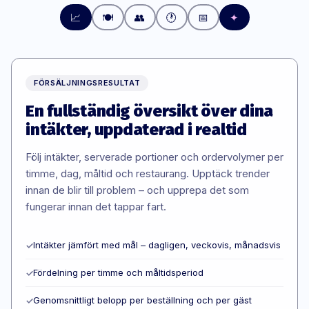
📈
🍽️
👥
🕐
📅
✦
FÖRSÄLJNINGSRESULTAT
En fullständig översikt över dina
intäkter, uppdaterad i realtid
Följ intäkter, serverade portioner och ordervolymer per
timme, dag, måltid och restaurang. Upptäck trender
innan de blir till problem – och upprepa det som
fungerar innan det tappar fart.
Intäkter jämfört med mål – dagligen, veckovis, månadsvis
✓
Fördelning per timme och måltidsperiod
✓
Genomsnittligt belopp per beställning och per gäst
✓