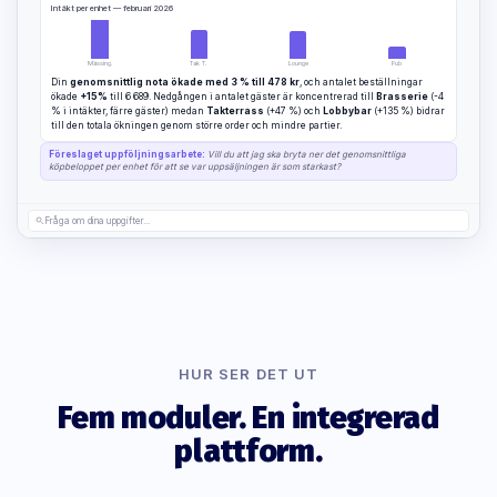
Intäkt per enhet — februari 2026
Mässing.
Tak T.
Lounge
Pub
Din
genomsnittlig nota ökade med 3 % till 478 kr
, och antalet beställningar
ökade
+15%
till 6 689. Nedgången i antalet gäster är koncentrerad till
Brasserie
(-4
% i intäkter, färre gäster) medan
Takterrass
(+47 %) och
Lobbybar
(+135 %) bidrar
till den totala ökningen genom större order och mindre partier.
Föreslaget uppföljningsarbete:
Vill du att jag ska bryta ner det genomsnittliga
köpbeloppet per enhet för att se var uppsäljningen är som starkast?
Fråga om dina uppgifter...
HUR SER DET UT
Fem moduler. En integrerad
plattform.