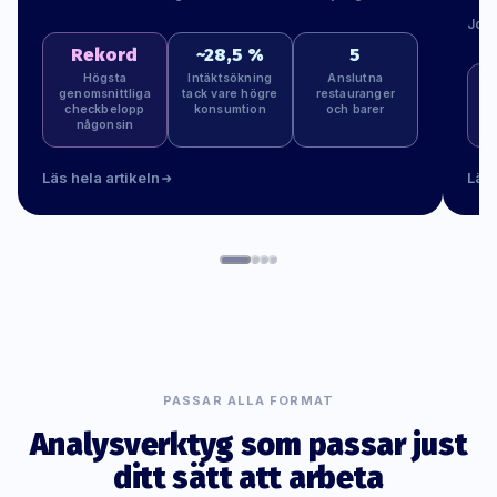
Jona
Rekord
~28,5 %
5
Högsta
Intäktsökning
Anslutna
genomsnittliga
tack vare högre
restauranger
checkbelopp
konsumtion
och barer
G
någonsin
n
Läs hela artikeln
Läs 
PASSAR ALLA FORMAT
Analysverktyg som passar just
ditt sätt att arbeta