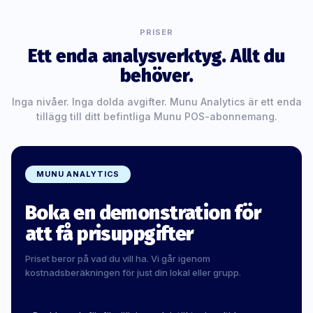
PRISER
Ett enda analysverktyg. Allt du
behöver.
Inga nivåer. Inga dolda avgifter. Munu Analytics är ett enda
tillägg till ditt befintliga Munu POS-abonnemang.
MUNU ANALYTICS
Boka en demonstration för
att få prisuppgifter
Priset beror på vad du vill ha. Vi går igenom
kostnadsberäkningen för just din lokal eller grupp.