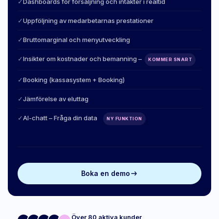
✓
Dashboards för försäljning och intäkter i realtid
✓
Uppföljning av medarbetarnas prestationer
✓
Bruttomarginal och menyutveckling
✓
Insikter om kostnader och bemanning –
KOMMER SNART
✓
Booking (kassasystem + Booking)
✓
Jämförelse av eluttag
✓
AI-chatt – Fråga din data
NY FUNKTION
Boka en demo
Över 80 aktiva kunder