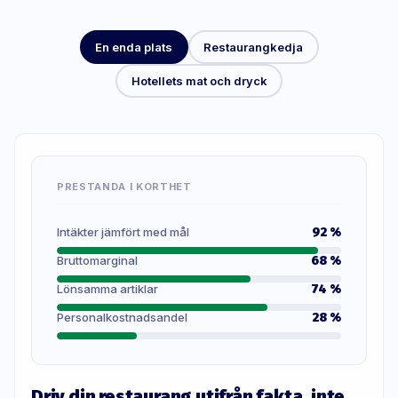
En enda plats
Restaurangkedja
Hotellets mat och dryck
PRESTANDA I KORTHET
Intäkter jämfört med mål
92 %
Bruttomarginal
68 %
Lönsamma artiklar
74 %
Personalkostnadsandel
28 %
Driv din restaurang utifrån fakta, inte