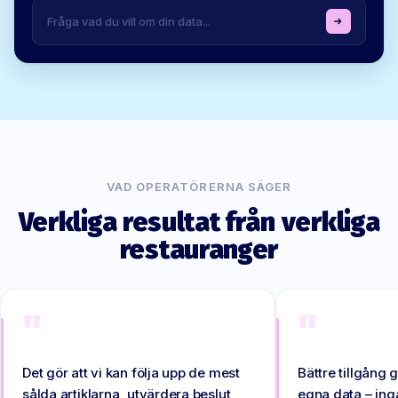
Fråga vad du vill om din data...
VAD OPERATÖRERNA SÄGER
Verkliga resultat från verkliga
restauranger
"
"
Det gör att vi kan följa upp de mest
Bättre tillgång g
sålda artiklarna, utvärdera beslut
egna data – in