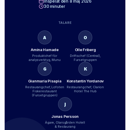
Inspelat den 8 maj 2026
30 minuter
TALARE
A
O
Amina Hamade
Olle Friberg
Produktchef för
Driftschef (Central),
analysverktyg, Munu
Fursetgruppen
G
K
Gianmaria Pisapia
Konstantin Yordanov
Restaurangchef, Lofoten
Restaurangchef, Clarion
Fiskerestaurant
Hotel The Hub
(Fursetgruppen)
J
Jonas Persson
Ägare, Olarsgården Hotell
& Restaurang