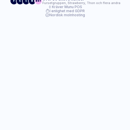
F
S
C
N
80+
Fursetgruppen, Strawberry, Thon och flera andra
Kräver Munu POS
I enlighet med GDPR
Nordisk molnhosting
Allt-i-ett-verktyg för att
driva ditt företag
Munu tillhandahåller allt du behöver för att driva
en effektiv verksamhet - utan extra krångel.
Point of sale
Integrationer
Webbshop