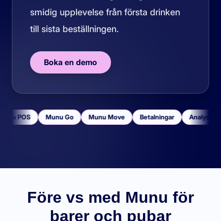
smidig upplevelse från första drinken
till sista beställningen.
Boka en demo
Munu POS
Munu Go
Munu Move
Betalningar
Analys
Före vs med Munu för
barer och pubar