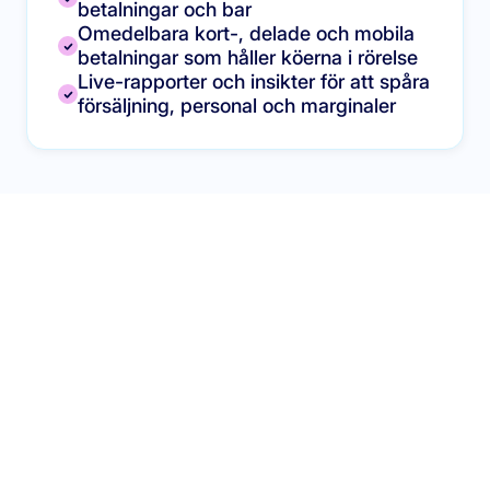
betalningar och bar
Omedelbara kort-, delade och mobila
betalningar som håller köerna i rörelse
Live-rapporter och insikter för att spåra
försäljning, personal och marginaler
Våra verktyg för barer
och pubar
Alla POS- och restauranghanteringsverktyg du behöver
för att driva en smidig bar eller pub. Utforska våra
lösningar nedan.