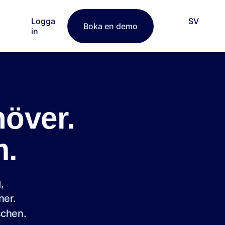
Logga
SV
Boka en demo
in
höver.
m.
,
ner.
schen.