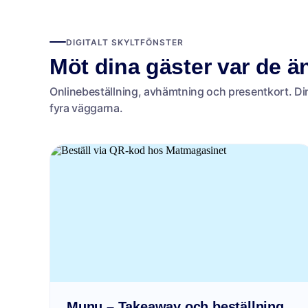
DIGITALT SKYLTFÖNSTER
Möt dina gäster var de ä
Onlinebeställning, avhämtning och presentkort. Di
fyra väggarna.
Munu – Takeaway och beställning