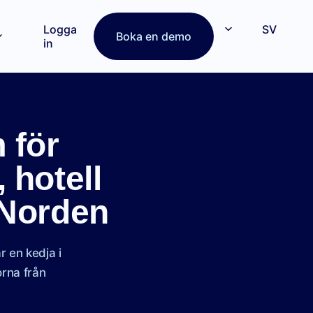
Logga
SV
Boka en demo
in
 för
 hotell
 Norden
r en kedja i
orna från