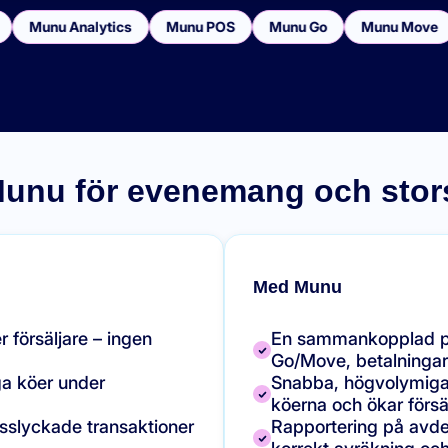
Munu Analytics
Munu POS
Munu Go
Munu Move
unu för evenemang och stors
Med Munu
r försäljare – ingen
En sammankopplad pl
Go/Move, betalningar
a köer under
Snabba, högvolymiga
köerna och ökar försä
sslyckade transaktioner
Rapportering på avdel