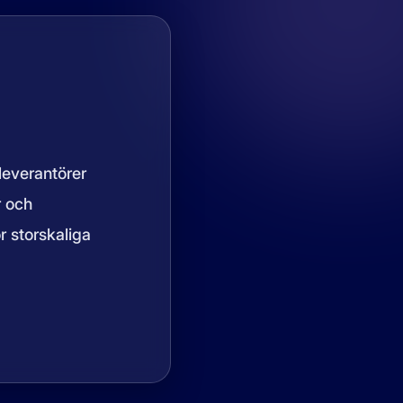
leverantörer
r och
r storskaliga