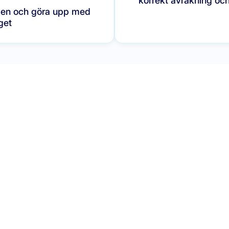
korrekt avräkning och
ngen och göra upp med
get
nemang
 att genomföra ett smidigt evenemang i stor skala. Utforska 