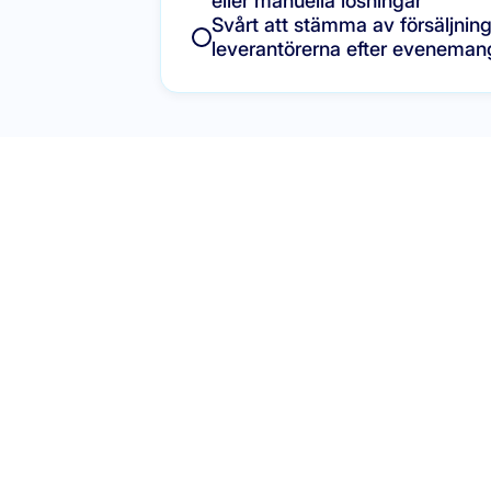
eller manuella lösningar
Svårt att stämma av försäljni
leverantörerna efter eveneman
Våra verktyg för eve
Alla POS- och restauranghanteringsverktyg du behöver för