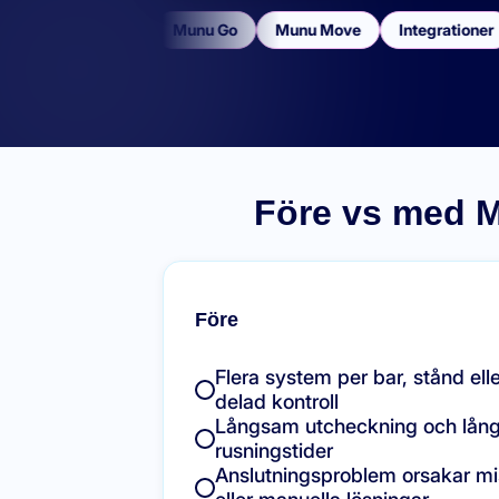
Munu POS
Munu Go
Munu Move
Integrationer
Före vs med M
Före
Flera system per bar, stånd elle
delad kontroll
Långsam utcheckning och lång
rusningstider
Anslutningsproblem orsakar mi