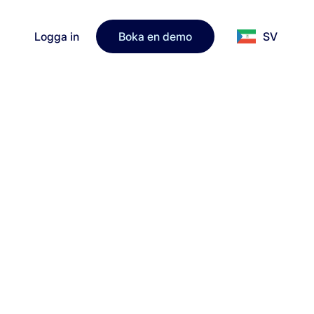
Logga in
Boka en demo
SV