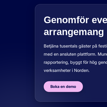
Genomför eve
arrangemang u
Betjäna tusentals gäster på fes
med en ansluten plattform. Munu
rapportering, byggt för hög gen
verksamheter i Norden.
Boka en demo