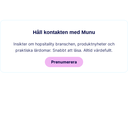
ett mångsidigt verktyg för kampanjer,
partnerskap och för att nå nya kunder.
Håll kontakten med Munu
Insikter om hopsitality branschen, produktnyheter och
praktiska lärdomar. Snabbt att läsa. Alltid värdefullt.
Prenumerera
Lös in var som helst. Hantera enkelt.