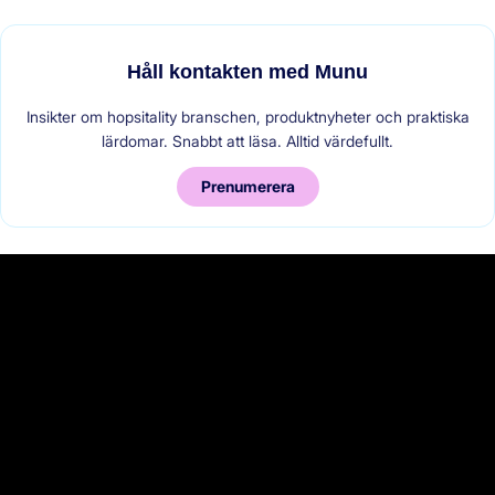
Håll kontakten med Munu
Insikter om hopsitality branschen, produktnyheter och praktiska
lärdomar. Snabbt att läsa. Alltid värdefullt.
Prenumerera
byOslo
Kund sedan 2022