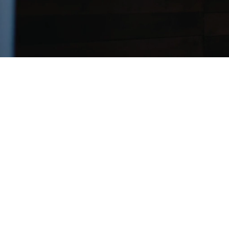
E-
post
(Obligatorisk)
Genom att registrera dig godkänner du våra
villkor
och
bestämmelser.