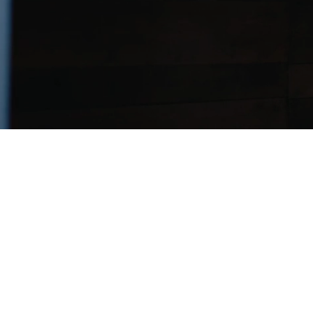
Sähköposti
(Pakollinen)
Rekisteröitymällä hyväksyt
käyttöehtomme
.