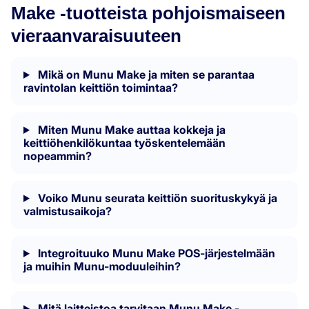
Make -tuotteista pohjoismaiseen
vieraanvaraisuuteen
Mikä on Munu Make ja miten se parantaa
ravintolan keittiön toimintaa?
Miten Munu Make auttaa kokkeja ja
keittiöhenkilökuntaa työskentelemään
nopeammin?
Voiko Munu seurata keittiön suorituskykyä ja
valmistusaikoja?
Integroituuko Munu Make POS-järjestelmään
ja muihin Munu-moduuleihin?
Mitä laitteistoa tarvitaan Munu Make -