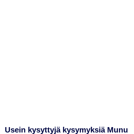
Integraatiot
Verkkokauppa
Munu Analytics
Usein kysyttyjä kysymyksiä Munu