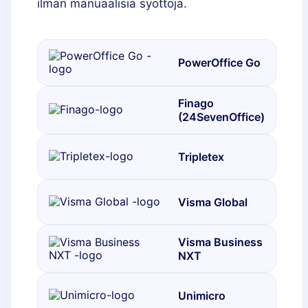
ilman manuaalisia syöttöjä.
PowerOffice Go
Finago
(24SevenOffice)
Tripletex
Visma Global
Visma Business
NXT
Unimicro