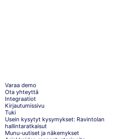
Tilaa lomake
Uutiskirjeen tilaus
Sähköposti
(Pakollinen)
Suostumus
(vaaditaan)
Rekisteröitymällä hyväksyt
käyttöehtomme
.
Varaa demo
Ota yhteyttä
Integraatiot
Kirjautumissivu
Tuki
Usein kysytyt kysymykset: Ravintolan
hallintaratkaisut
Munu-uutiset ja näkemykset