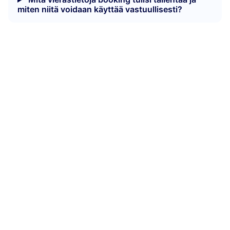
miten niitä voidaan käyttää vastuullisesti?
booking
raahaa ja
pudota
selkeää
aikajananäkymää