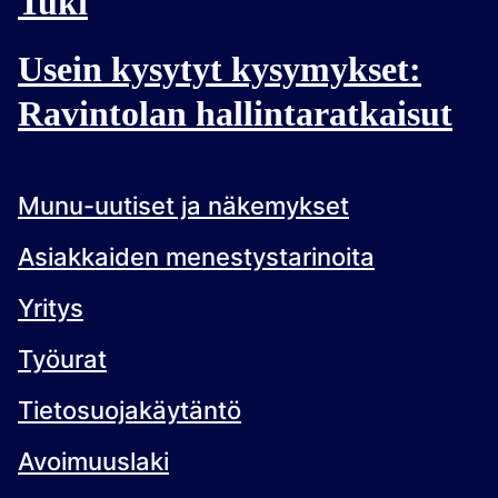
Tuki
Usein kysytyt kysymykset:
Ravintolan hallintaratkaisut
Munu-uutiset ja näkemykset
Asiakkaiden menestystarinoita
Yritys
Työurat
Tietosuojakäytäntö
Avoimuuslaki