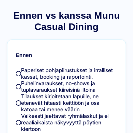
Ennen vs kanssa Munu
Casual Dining
Ennen
Paperiset pohjapiirustukset ja irralliset
kassat, booking ja raportointi.
Puhelinvaraukset, no-shows ja
tuplavaraukset kiireisinä iltoina
Tilaukset kirjoitetaan lapuille, ne
etenevät hitaasti keittiöön ja osa
katoaa tai menee väärin
Vaikeasti jaettavat ryhmälaskut ja ei
reaaliaikaista näkyvyyttä pöytien
kiertoon