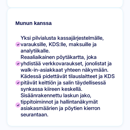
Munun kanssa
Yksi pilvialusta kassajärjestelmälle,
varauksille, KDS:lle, maksuille ja
analytiikalle.
Reaaliaikainen pöytäkartta, joka
yhdistää verkkovaraukset, jonolistat ja
walk-in-asiakkaat yhteen näkymään.
Kädessä pidettävät tilauslaitteet ja KDS
pitävät keittiön ja salin täydellisessä
synkassa kiireen keskellä.
Sisäänrakennettu laskun jako,
tippitoiminnot ja hallintanäkymät
asiakasmäärien ja pöytien kierron
seurantaan.