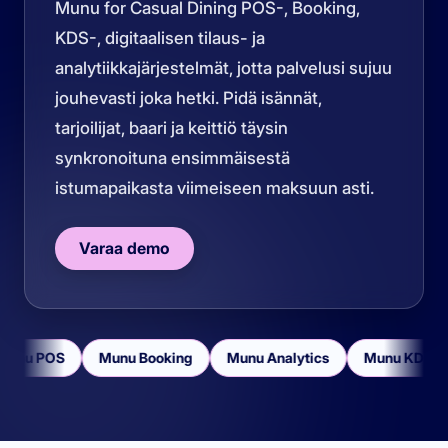
Munu for Casual Dining POS-, Booking,
KDS-, digitaalisen tilaus- ja
analytiikkajärjestelmät, jotta palvelusi sujuu
jouhevasti joka hetki. Pidä isännät,
tarjoilijat, baari ja keittiö täysin
synkronoituna ensimmäisestä
istumapaikasta viimeiseen maksuun asti.
Varaa demo
unu POS
Munu Booking
Munu Analytics
Munu KDS