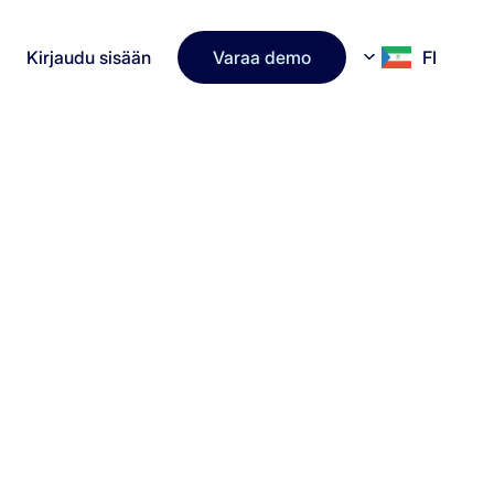
Kirjaudu sisään
Varaa demo
FI