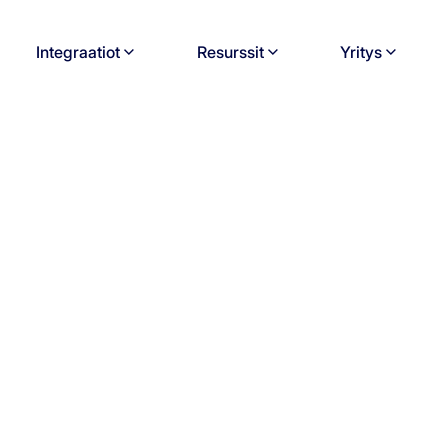
Integraatiot
Resurssit
Yritys
sta - Munu AS