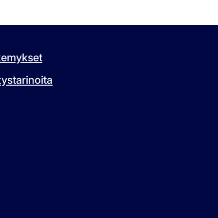
kemykset
ystarinoita