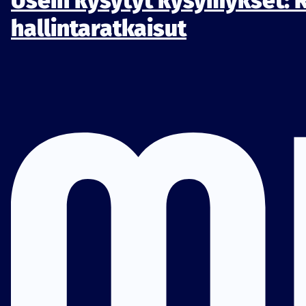
Usein kysytyt kysymykset: 
hallintaratkaisut