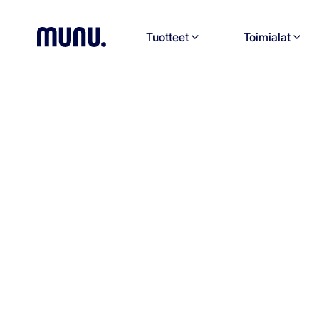
Tuotteet
Toimialat
Lausunto Norjan avoimuuslai
.
Avoimuuslaki