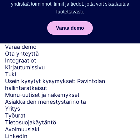
yhdistää toiminnot, tiimit ja tiedot, jotta voit skaalautua
luotettavasti.
Varaa demo
Varaa demo
Ota yhteyttä
Integraatiot
Kirjautumissivu
Tuki
Usein kysytyt kysymykset: Ravintolan
hallintaratkaisut
Munu-uutiset ja näkemykset
Asiakkaiden menestystarinoita
Yritys
Työurat
Tietosuojakäytäntö
Avoimuuslaki
LinkedIn