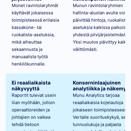
Monet ravintolaryhmät
Munun ravintolaryhmien
käyttävät jokaisessa
hallinta-alustan avulla voit
toimipisteessä erilaisia
päivittää hintoja, ruokalistoja
kassakone- tai
asetuksia kaikissa paikoissa
ruokalista-asetuksia,
yhdestä pilvijärjestelmästä.
mikä aiheuttaa
Yksi muutos päivittyy kaikkia
sekaannusta ja
välittömästi.
manuaalista työtä
henkilökunnalle.
Ei reaaliaikaista
Konserninlaajuinen
näkyvyyttä
analytiikka ja näkemyk
Raportit tulevat usein
Munu Analytics tarjoaa
liian myöhään, jolloin
reaaliaikaisia kojelautoja
operaattoreiden ja
jokaiseen toimipisteeseen.
johtajien on vaikea
Vertaile suorituskykyä, seur
tehdä tietoon
tunnuslukuja ja paljasta