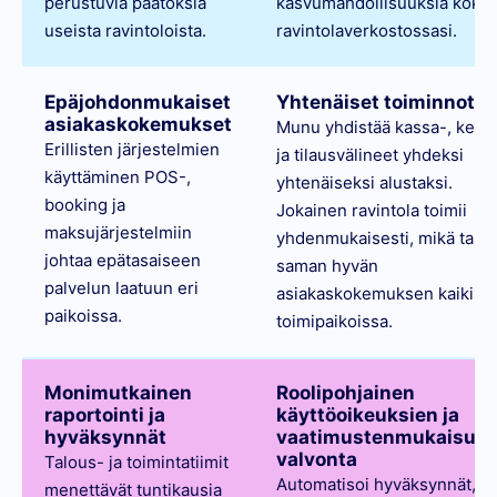
perustuvia päätöksiä
kasvumahdollisuuksia koko
useista ravintoloista.
ravintolaverkostossasi.
Epäjohdonmukaiset
Yhtenäiset toiminnot
asiakaskokemukset
Munu yhdistää kassa-, keitti
Erillisten järjestelmien
ja tilausvälineet yhdeksi
käyttäminen POS-,
yhtenäiseksi alustaksi.
booking ja
Jokainen ravintola toimii
maksujärjestelmiin
yhdenmukaisesti, mikä taka
johtaa epätasaiseen
saman hyvän
palvelun laatuun eri
asiakaskokemuksen kaikiss
paikoissa.
toimipaikoissa.
Monimutkainen
Roolipohjainen
raportointi ja
käyttöoikeuksien ja
hyväksynnät
vaatimustenmukaisuu
valvonta
Talous- ja toimintatiimit
Automatisoi hyväksynnät,
menettävät tuntikausia