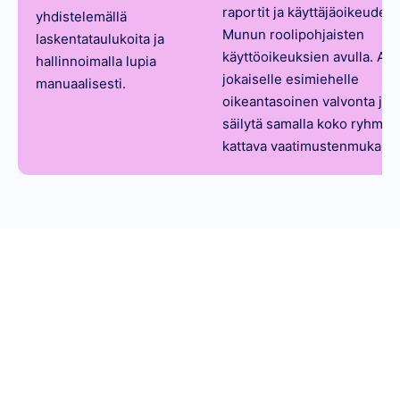
raportit ja käyttäjäoikeudet
yhdistelemällä
Munun roolipohjaisten
laskentataulukoita ja
käyttöoikeuksien avulla. An
hallinnoimalla lupia
jokaiselle esimiehelle
manuaalisesti.
oikeantasoinen valvonta ja
säilytä samalla koko ryhmän
kattava vaatimustenmukaisu