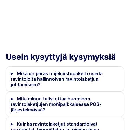
Munu Order & Takeaway
Munu integraatiot
Usein kysyttyjä kysymyksiä
Mikä on paras ohjelmistopaketti useita
ravintoloita hallinnoivan ravintolaketjun
johtamiseen?
Mitä minun tulisi ottaa huomioon
ravintolaketjujen monipaikkaisessa POS-
järjestelmässä?
Kuinka ravintolaketjut standardoivat
ruokalistat, hinnoittelun ja toiminnan eri