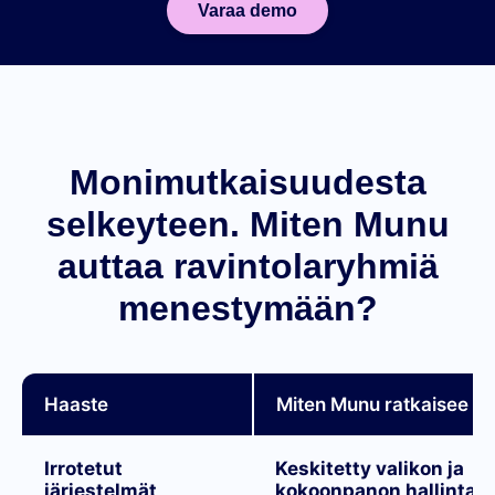
Varaa demo
Monimutkaisuudesta
selkeyteen. Miten Munu
auttaa ravintolaryhmiä
menestymään?
Haaste
Miten Munu ratkaisee s
Irrotetut
Keskitetty valikon ja
järjestelmät
kokoonpanon hallinta