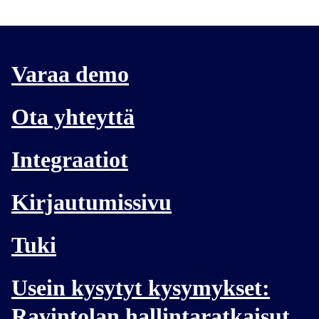
Varaa demo
Ota yhteyttä
Integraatiot
Kirjautumissivu
Tuki
Usein kysytyt kysymykset:
Ravintolan hallintaratkaisut