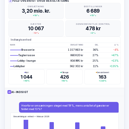
FULD OVERSIGT OVER RESULTATERNE
OMSÆTNING
BESTILLINGER
3,20 mio. kr.
6 689
+19%
+15%
GÆSTER
GENNEMSNITLIG KONTROL
10 067
478 kr
-13%
+3%
Indtægtsenhed
NAVN
OMSÆTNING
DEL
Δ %
Brasserie
1 157 863 kr
36%
-4%
Tagterrasse
860 820 kr
27%
+47%
Lobby-lounge
804 995 kr
25%
+13%
Lobbybar
362 302 kr
11%
+135%
Nyt
Tilbage
Genaktiveret
1 044
426
163
+40%
+63%
+220%
AI-INDSIGT
AI
Hvorfor er omsætningen steget med 19 %, mens antallet af gæster er
faldet med 13 %?
Omsætning pr. enhed — februar 2026