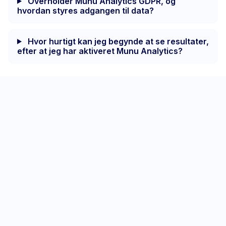
Overholder Munu Analytics GDPR, og
hvordan styres adgangen til data?
Hvor hurtigt kan jeg begynde at se resultater,
efter at jeg har aktiveret Munu Analytics?
E-
mail
(Påkrævet)
Ved at tilmelde dig accepterer du vores
vilkår og