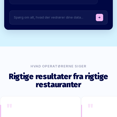
Spørg om alt, hvad der vedrører dine data...
HVAD OPERATØRERNE SIGER
Rigtige resultater fra rigtige
restauranter
"
"