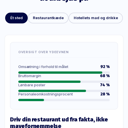
Ét sted
Restaurantkæde
Hotellets mad og drikke
OVERSIGT OVER YDEEVNEN
Omsætning i forhold til målet
92 %
Bruttomargin
68 %
Lønbare poster
74 %
Personaleomkostningsprocent
28 %
Driv din restaurant ud fra fakta, ikke
mavefornemmelse