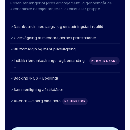
Prisen afhænger af jeres arrangement. Vi gennemgår de
økonomiske detaljer for jeres lokalitet eller gruppe.
✓
Dashboards med salgs- og omsætningstal i realtid
✓
Overvågning af medarbejdernes præstationer
✓
Bruttomargin og menuplanlægning
✓
Indblik i lønomkostninger og bemanding
KOMMER SNART
–
✓
Booking (POS + Booking)
✓
Sammenligning af stikdåser
✓
AI-chat — spørg dine data
NY FUNKTION