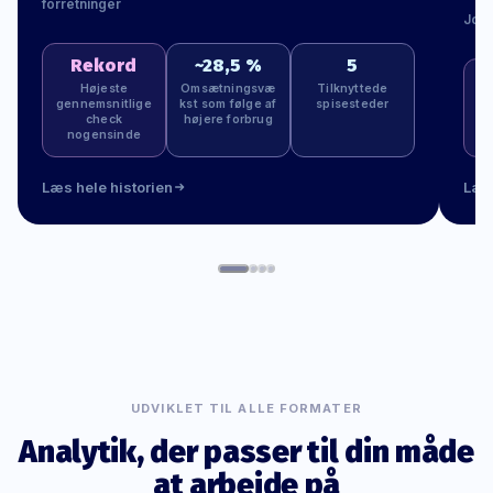
forretninger
Jona
Rekord
~28,5 %
5
Højeste
Omsætningsvæ
Tilknyttede
gennemsnitlige
kst som følge af
spisesteder
G
check
højere forbrug
nogensinde
Læs hele historien
Læs 
UDVIKLET TIL ALLE FORMATER
Analytik, der passer til din måde
at arbejde på