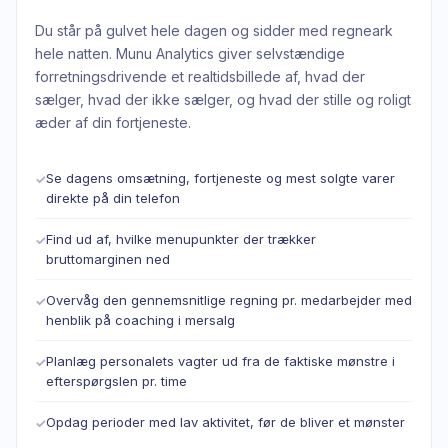
Du står på gulvet hele dagen og sidder med regneark
hele natten. Munu Analytics giver selvstændige
forretningsdrivende et realtidsbillede af, hvad der
sælger, hvad der ikke sælger, og hvad der stille og roligt
æder af din fortjeneste.
Se dagens omsætning, fortjeneste og mest solgte varer
✓
direkte på din telefon
Find ud af, hvilke menupunkter der trækker
✓
bruttomarginen ned
Overvåg den gennemsnitlige regning pr. medarbejder med
✓
henblik på coaching i mersalg
Planlæg personalets vagter ud fra de faktiske mønstre i
✓
efterspørgslen pr. time
Opdag perioder med lav aktivitet, før de bliver et mønster
✓