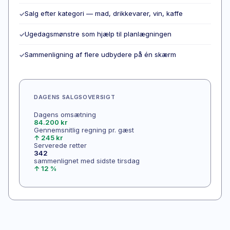
Salg efter kategori — mad, drikkevarer, vin, kaffe
✓
Ugedagsmønstre som hjælp til planlægningen
✓
Sammenligning af flere udbydere på én skærm
✓
DAGENS SALGSOVERSIGT
Dagens omsætning
84.200 kr
Gennemsnitlig regning pr. gæst
↑ 245 kr
Serverede retter
342
sammenlignet med sidste tirsdag
↑ 12 %