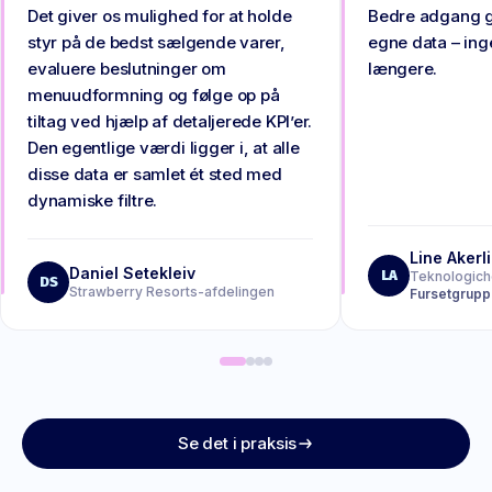
Det giver os mulighed for at holde
Bedre adgang gi
styr på de bedst sælgende varer,
egne data – ing
evaluere beslutninger om
længere.
menuudformning og følge op på
tiltag ved hjælp af detaljerede KPI’er.
Den egentlige værdi ligger i, at alle
disse data er samlet ét sted med
dynamiske filtre.
Line Akerl
Daniel Setekleiv
LA
Teknologich
DS
Strawberry Resorts-afdelingen
Fursetgrup
Se det i praksis