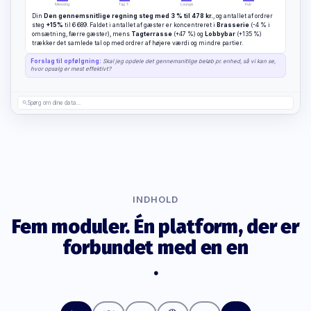
Messing.
Tag T.
Lounge
Pub
Din
Den gennemsnitlige regning steg med 3 % til 478 kr.
, og antallet af ordrer
steg
+15%
til 6 689. Faldet i antallet af gæster er koncentreret i
Brasserie
(-4 % i
omsætning, færre gæster), mens
Tagterrasse
(+47 %) og
Lobbybar
(+135 %)
trækker det samlede tal op med ordrer af højere værdi og mindre partier.
Forslag til opfølgning:
Skal jeg opdele det gennemsnitlige beløb pr. enhed, så vi kan se,
hvor opsalg er mest effektivt?
Spørg om dine data...
INDHOLD
Fem moduler. Én platform, der er
forbundet med en en
.