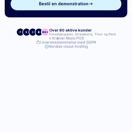
Bestil en demonstration
Over 80 aktive kunder
F
S
C
N
80+
Fursetgruppen, Strawberry, Thon og flere
Kræver Munu POS
I overensstemmelse med GDPR
Nordisk cloud-hosting
Alt-i-ét-værktøjer til
der styrker din
virksomhed