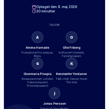
Optaget den 8. maj 2026
30 minutter
TALERE
A
O
Amina Hamade
Olle Friberg
Produktchef for analyse,
Driftschef (Central),
Munu
Fursetgruppen
G
K
Gianmaria Pisapia
Konstantin Yordanov
Restaurantchef, Lofoten
F&B-chef, Clarion Hotel
Fiskerestaurant
The Hub
(Fursetgruppen)
J
Jonas Persson
Ejeren af Olarsgården