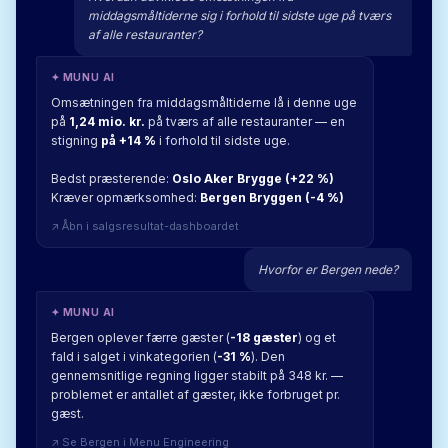
middagsmåltiderne sig i forhold til sidste uge på tværs
af alle restauranter?
✦ MUNU AI
Omsætningen fra middagsmåltiderne lå i denne uge
på
1,24 mio. kr.
på tværs af alle restauranter — en
stigning
på +14 %
i forhold til sidste uge.
Bedst præsterende:
Oslo Aker Brygge (+22 %)
Kræver opmærksomhed:
Bergen Bryggen (-4 %)
↗ Åbn i salgsresultat-dashboardet
Hvorfor er Bergen nede?
✦ MUNU AI
Bergen oplever færre gæster (
-18 gæster
) og et
fald i salget i vinkategorien (
-31 %
). Den
gennemsnitlige regning ligger stabilt på 348 kr. —
problemet er antallet af gæster, ikke forbruget pr.
gæst.
↗ Se Bergen i Menu Engineering