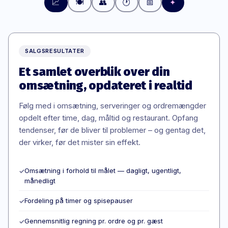
📈
🍽️
👥
🕐
📅
✦
SALGSRESULTATER
Et samlet overblik over din
omsætning, opdateret i realtid
Følg med i omsætning, serveringer og ordremængder
opdelt efter time, dag, måltid og restaurant. Opfang
tendenser, før de bliver til problemer – og gentag det,
der virker, før det mister sin effekt.
Omsætning i forhold til målet — dagligt, ugentligt,
✓
månedligt
Fordeling på timer og spisepauser
✓
Gennemsnitlig regning pr. ordre og pr. gæst
✓