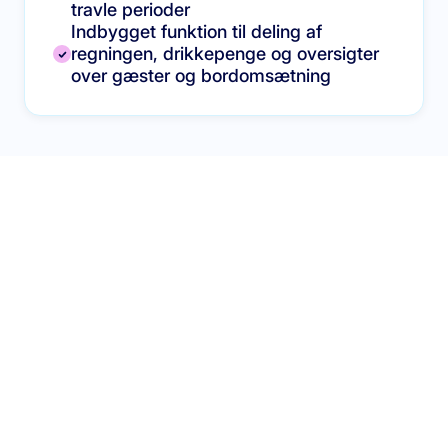
travle perioder
Indbygget funktion til deling af
regningen, drikkepenge og oversigter
over gæster og bordomsætning
Bliv dine gæsters
foretrukne spisested
Med Munus alt-i-én-restaurantplatform til casual dining
kan du betjene flere gæster, reducere ventetiden, få
bordene til at skifte gæster hurtigere og sikre, at
betjeningen og køkkenet arbejder perfekt sammen.