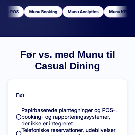
unu POS
Munu Booking
Munu Analytics
Munu KDS
Før vs. med Munu til
Casual Dining
Før
Papirbaserede plantegninger og POS-,
booking- og rapporteringssystemer,
der ikke er integreret
Telefoniske reservationer, udeblivelser