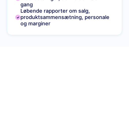
gang
Løbende rapporter om salg,
produktsammensætning, personale
og marginer
Vores restaurantstyringssystem til caféer
Alle de POS- og administrationsværktøjer, du har
brug for til at drive en velfungerende café. Se
vores løsninger nedenfor.
Munu POS
Munu Analytics