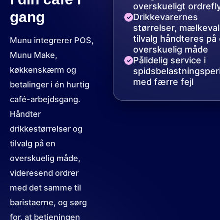
overskueligt ordrefl
gang
Drikkevarernes
størrelser, mælkeva
tilvalg håndteres på
Munu integrerer POS,
overskuelig måde
Munu Make,
Pålidelig service i
køkkenskærm og
spidsbelastningsper
med færre fejl
betalinger i én hurtig
café-arbejdsgang.
Håndter
drikkestørrelser og
tilvalg på en
overskuelig måde,
videresend ordrer
med det samme til
baristaerne, og sørg
for, at betjeningen