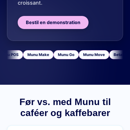
croissant.
Bestil en demonstration
Munu POS
Munu Make
Munu Go
Munu Move
Betalinge
Før vs. med Munu til
caféer og kaffebarer