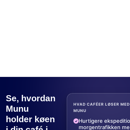
Munu Make
Munu Booking
Munu Bestilling & Takeaway
Munu-integrationer
Se, hvordan
HVAD CAFÉER LØSER MED
Munu
MUNU
holder køen
Hurtigere ekspeditio
morgentrafikken me
i din café i