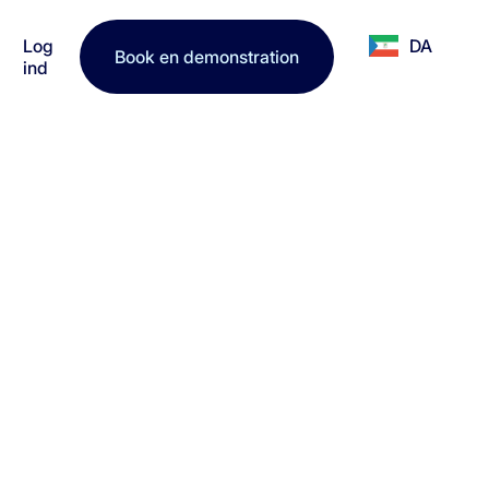
Log
DA
Book en demonstration
ind
en restaurant.
 NOK i rabat på
ing.