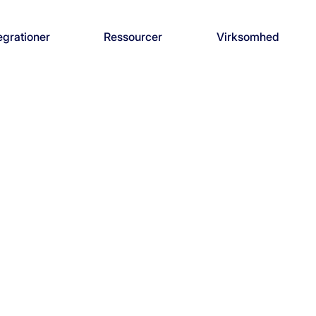
egrationer
Ressourcer
Virksomhed
Anbefal 
Få 5.000
din regn