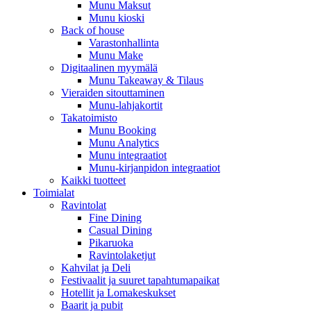
Munu Maksut
Munu kioski
Back of house
Varastonhallinta
Munu Make
Digitaalinen myymälä
Munu Takeaway & Tilaus
Vieraiden sitouttaminen
Munu-lahjakortit
Takatoimisto
Munu Booking
Munu Analytics
Munu integraatiot
Munu-kirjanpidon integraatiot
Kaikki tuotteet
Toimialat
Ravintolat
Fine Dining
Casual Dining
Pikaruoka
Ravintolaketjut
Kahvilat ja Deli
Festivaalit ja suuret tapahtumapaikat
Hotellit ja Lomakeskukset
Baarit ja pubit