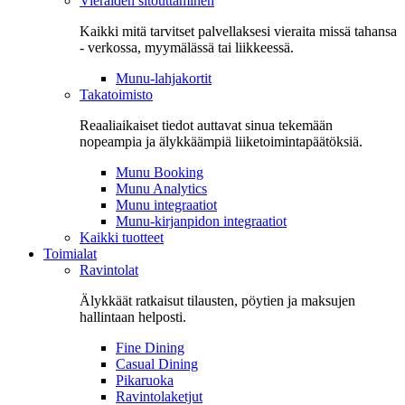
Vieraiden sitouttaminen
Kaikki mitä tarvitset palvellaksesi vieraita missä tahansa
- verkossa, myymälässä tai liikkeessä.
Munu-lahjakortit
Takatoimisto
Reaaliaikaiset tiedot auttavat sinua tekemään
nopeampia ja älykkäämpiä liiketoimintapäätöksiä.
Munu Booking
Munu Analytics
Munu integraatiot
Munu-kirjanpidon integraatiot
Kaikki tuotteet
Toimialat
Ravintolat
Älykkäät ratkaisut tilausten, pöytien ja maksujen
hallintaan helposti.
Fine Dining
Casual Dining
Pikaruoka
Ravintolaketjut