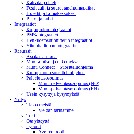
Kahvilat ja Deli
Festivaalit ja suuret tapahtumapaikat
Hotellit ja Lomakeskukset
Baarit ja pubit
Integraatiot
Kirjanpidon integraatiot
PMS-integraatiot
Henkilöstösuunnittelun integraatiot
Viininhallinnan integraatiot
Resurssit
Asiakastarinoita
Munu-uutiset ja näkemykset
Munu Connect – Suositteluohjelma
Kumppanien suositteluohjelma
Palvelutasosopimus
Munu-palvelutasosopimus (NO)
Munu-palvelutasosopimus (EN)
Usein kysyttyjä kysymyksiä
Yritys
Tietoa meistä
Meidän tarinamme
Tuki
Ota yhteyttä
Työurat
Avoimet roolit