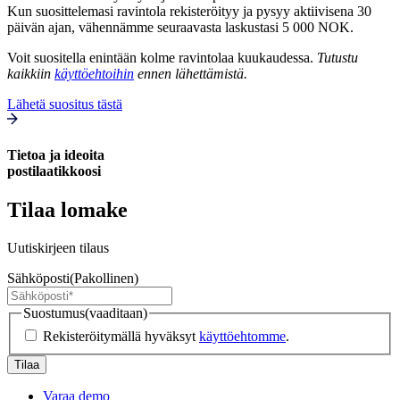
Kun suosittelemasi ravintola rekisteröityy ja pysyy aktiivisena 30
päivän ajan, vähennämme seuraavasta laskustasi 5 000 NOK.
Voit suositella enintään kolme ravintolaa kuukaudessa.
Tutustu
kaikkiin
käyttöehtoihin
ennen lähettämistä.
Lähetä suositus tästä
Tietoa ja ideoita
postilaatikkoosi
Tilaa lomake
Uutiskirjeen tilaus
Sähköposti
(Pakollinen)
Suostumus
(vaaditaan)
Rekisteröitymällä hyväksyt
käyttöehtomme
.
Varaa demo