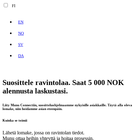
FI
EN
NO
SV
DA
Suosittele ravintolaa. Saat 5 000 NOK
alennusta laskustasi.
Liity Munu Connectiin,
suositteluohjelmaamme nykyisille asiakkaille
. Täytä alla oleva
lomake, niin hoidamme asian eteenpäin.
Kuinka
se toimii
Lähetä lomake, jossa on ravintolan tiedot.
Munu ottaa heihin yhteyttä ja hoitaa prosessin.