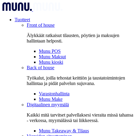
Tuotteet
Front of house
Älykkäät ratkaisut tilausten, pöytien ja maksujen
hallintaan helposti.
Munu POS
Munu Maksut
Munu kioski
Back of house
Työkalut, joilla tehostat keittiön ja taustatoimintojen
hallintaa ja pidät palvelun sujuvana.
Varastonhallinta
Munu Make
Digitaalinen myymälä
Kaikki mitä tarvitset palvellaksesi vieraita missä tahansa
- verkossa, myymälässä tai liikkeessä.
Munu Takeaway & Tilaus