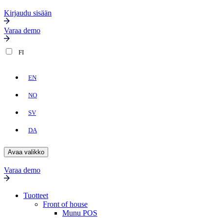
Kirjaudu sisään
Varaa demo
FI
EN
NO
SV
DA
Avaa valikko
Varaa demo
Tuotteet
Front of house
Munu POS