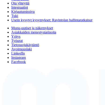
Ota yhteyttä
Integraatiot
Kirjautumissivu
Tuki
Usein kysytyt kysymykset: Ravintolan hallintaratkaisut
Munu-uutiset ja näkemykset
Asiakkaiden menestystarinoita
Yritys
Työurat
Tietosuojakäytäntö
Avoimuuslaki
LinkedIn
Instagram
Facebook