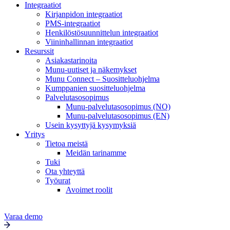
Integraatiot
Kirjanpidon integraatiot
PMS-integraatiot
Henkilöstösuunnittelun integraatiot
Viininhallinnan integraatiot
Resurssit
Asiakastarinoita
Munu-uutiset ja näkemykset
Munu Connect – Suositteluohjelma
Kumppanien suositteluohjelma
Palvelutasosopimus
Munu-palvelutasosopimus (NO)
Munu-palvelutasosopimus (EN)
Usein kysyttyjä kysymyksiä
Yritys
Tietoa meistä
Meidän tarinamme
Tuki
Ota yhteyttä
Työurat
Avoimet roolit
Varaa demo