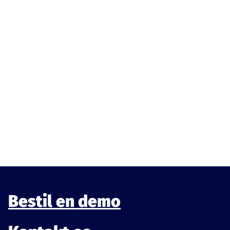
E-
mail
(Påkrævet)
Ved at tilmelde dig accepterer du vores
vilkår og
betingelser
.
Bestil en demo