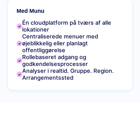
Med Munu
Én cloudplatform på tværs af alle
lokationer
Centraliserede menuer med
øjeblikkelig eller planlagt
offentliggørelse
Rollebaseret adgang og
godkendelsesprocesser
Analyser i realtid. Gruppe. Region.
Arrangementssted
Vores alt-i-ét-værktøjer til
restaurantadministration
Alt det værktøj, du har brug for til at drive en
velfungerende virksomhed inden for hotel- og