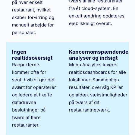
tværs af alle restauranter
på hver enkelt
fra ét cloud-system. En
restaurant, hvilket
enkelt ændring opdateres
skaber forvirring og
øjeblikkeligt overalt.
manuelt arbejde for
personalet.
Ingen
Koncernomspændende
realtidsoversigt
analyser og indsigt
Rapporterne
Munu Analytics leverer
kommer ofte for
realtidsdashboards for alle
sent, hvilket gør det
lokationer. Sammenlign
svært for operatører
resultater, overvåg KPI'er
og ledere at træffe
og afdæk vækstmuligheder
datadrevne
på tværs af dit
beslutninger på
restaurantnetværk.
tværs af flere
restauranter.