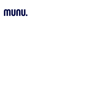
Ö
Munu Nyheter