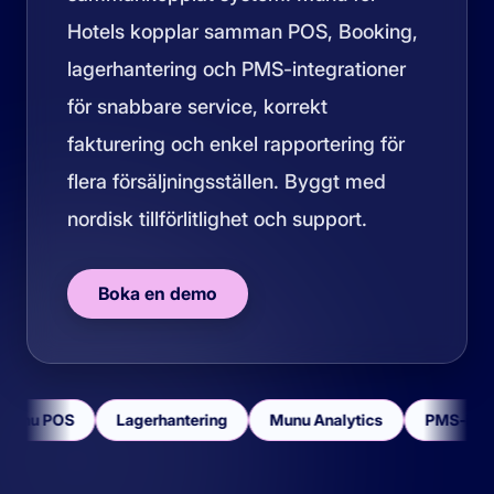
Hotels kopplar samman POS, Booking,
lagerhantering och PMS-integrationer
för snabbare service, korrekt
fakturering och enkel rapportering för
flera försäljningsställen. Byggt med
nordisk tillförlitlighet och support.
Boka en demo
Munu POS
Lagerhantering
Munu Analytics
PMS-integ