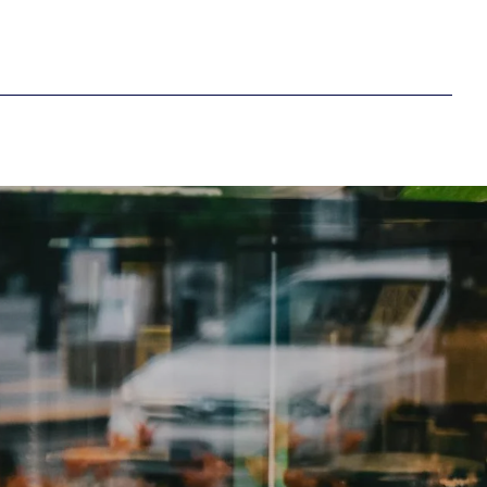
ccepterer du vores
vilkår og betingelser
.