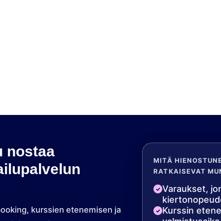
u nostaa
MITÄ HIENOSTUNE
ilupalvelun
RATKAISEVAT MU
Varaukset, jon
kiertonopeude
ooking, kurssien etenemisen ja
Kurssin etene