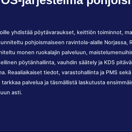
OS-järjestelmä pohjoism
oille yhdistää pöytävaraukset, keittiön toiminnot, ma
Suunniteltu pohjoismaiseen ravintola-alalle Norjassa, 
teltu monen ruokalajin palveluun, maistelumenuihin,
ksellinen pöytänhallinta, vauhdin säätely ja KDS pitävät
na. Reaaliaikaiset tiedot, varastohallinta ja PMS sek
n tarkkaa palvelua ja täsmällistä laskutusta ensimmä
uun asti.