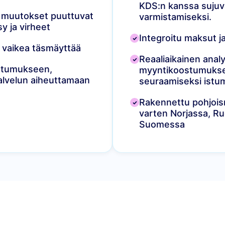
KDS:n kanssa sujuv
ja muutokset puuttuvat
varmistamiseksi.
y ja virheet
Integroitu maksut ja
et vaikea täsmäyttää
Reaaliaikainen analy
stumukseen,
myyntikoostumuksen
palvelun aiheuttamaan
seuraamiseksi istum
Rakennettu pohjois
varten Norjassa, Ru
Suomessa
vitset saumattoman fine dining -ravintolan pyörittämis