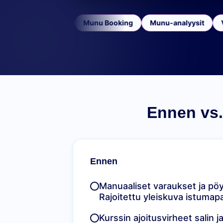
Munu POS
Munu Booking
Munu-analyysit
Var
Ennen vs.
Ennen
Manuaaliset varaukset ja pöy
Rajoitettu yleiskuva istumap
Kurssin ajoitusvirheet salin ja 