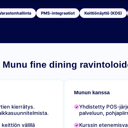
astonhallinta
PMS-integraatiot
Keittiönäyttö (KDS)
 Munu fine dining ravintoloi
Munun kanssa
tien kierrätys.
Yhdistetty POS-jär
aikkasuunnitelmista.
palveluun, pohjapiirr
keittiön välillä
Kurssin etenemisvau