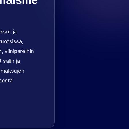
aisille
ksut ja
Ruotsissa,
 viinipareihin
 salin ja
ä maksujen
isestä