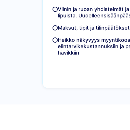
Viinin ja ruoan yhdistelmät 
lipuista. Uudelleensisäänpääs
Maksut, tipit ja tilinpäätöks
Heikko näkyvyys myyntikoo
elintarvikekustannuksiin ja 
hävikkiin
Työkalumme fine dining ravintoloille
Kaikki POS- ja ravintolanhallintatyökalut, joita tar