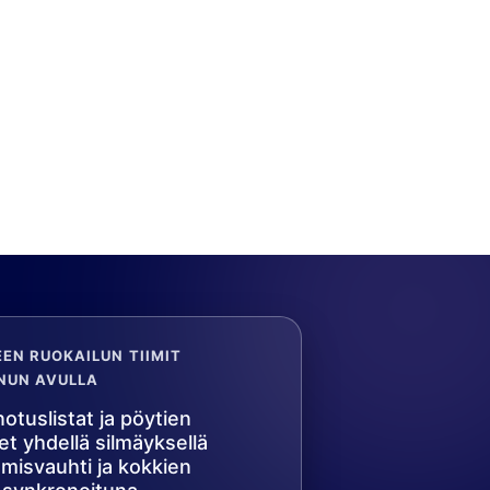
EN RUOKAILUN TIIMIT
NUN AVULLA
otuslistat ja pöytien
t yhdellä silmäyksellä
misvauhti ja kokkien