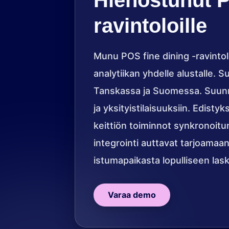
Hienostunut P
ravintoloille
Munu POS fine dining -ravintol
analytiikan yhdelle alustalle. 
Tanskassa ja Suomessa. Suunni
ja yksityistilaisuuksiin. Edisty
keittiön toiminnot synkronoitu
integrointi auttavat tarjoamaa
istumapaikasta lopulliseen lask
Varaa demo