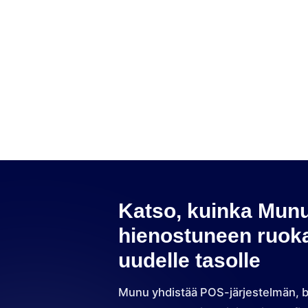
Munu Booking
Munu Analytics
Munu-inventaario
Munu integraatiot
Katso, kuinka Mun
hienostuneen ruoka
uudelle tasolle
Munu yhdistää POS-järjestelmän, b