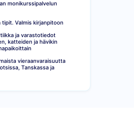
an monikurssipalvelun
 tipit. Valmis kirjanpitoon
tiikka ja varastotiedot
, katteiden ja hävikin
apaikoittain
maista vieraanvaraisuutta
otsissa, Tanskassa ja
een. Tutustu ratkaisuihimme alla.