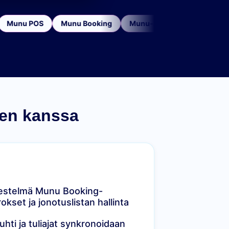
Munu POS
Munu Booking
Munu-analyysit
Varastonha
den kanssa
jestelmä Munu Booking-
okset ja jonotuslistan hallinta
hti ja tuliajat synkronoidaan