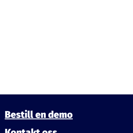
E-
post
(obligatorisk)
Ved å registrere deg godtar du våre
vilkår og betingelser
.
Bestill en demo
Kontakt oss