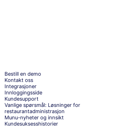
E-post
(obligatorisk)
Ved å registrere deg godtar du våre
vilkår og betingelser
.
Bestill en demo
Kontakt oss
Integrasjoner
Innloggingsside
Kundesupport
Vanlige spørsmål: Løsninger for
restaurantadministrasjon
Munu-nyheter og innsikt
Kundesuksesshistorier