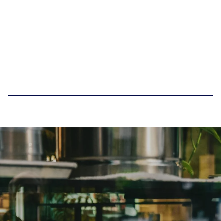
post
(obligatorisk)
Ved å registrere deg godtar du våre
vilkår og betingelser
.