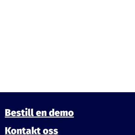
E-
post
(obligatorisk)
Ved å registrere deg godtar du våre
vilkår og betingelser
.
Bestill en demo
Kontakt oss