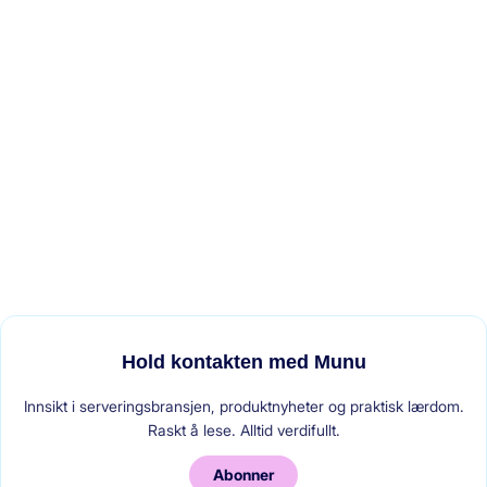
Bestill på nett og få måltidet levert
Cateringbestillinger
Ideell for større bestillinger
Hold kontakten med Munu
Innsikt i serveringsbransjen, produktnyheter og praktisk lærdom.
Raskt å lese. Alltid verdifullt.
Abonner